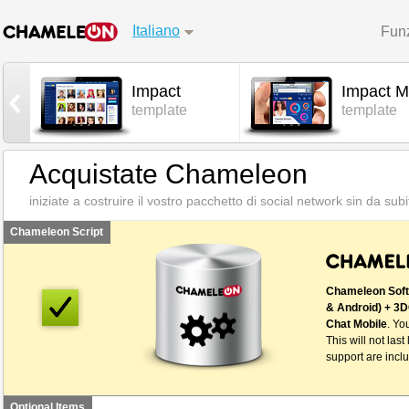
Italiano
Funz
Impact
Impact M
l
template
template
Acquistate Chameleon
iniziate a costruire il vostro pacchetto di social network sin da subi
Chameleon Script
Chameleon Soft
& Android) + 3D
Chat Mobile
. Yo
This will not last
support are inclu
Optional Items