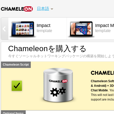
日本語
Impact
Impact M
l
template
template
Chameleonを購入する
今すぐソーシャルネットワーキングパッケージの構築を開始しよう
Chameleon Script
Chameleon Soft
& Android) + 3D
Chat Mobile
. Yo
This will not last
support are inclu
Optional Items